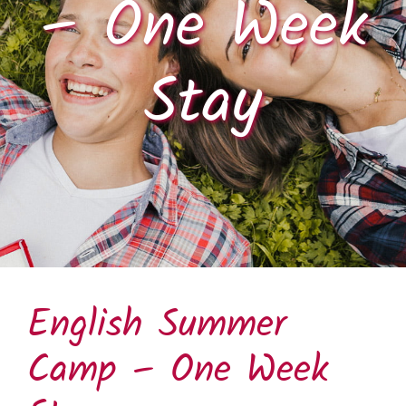
– One Week
Stay
English Summer
Camp – One Week